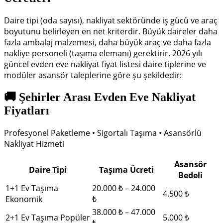
Daire tipi (oda sayısı), nakliyat sektöründe iş gücü ve araç
boyutunu belirleyen en net kriterdir. Büyük daireler daha
fazla ambalaj malzemesi, daha büyük araç ve daha fazla
nakliye personeli (taşıma elemanı) gerektirir. 2026 yılı
güncel evden eve nakliyat fiyat listesi daire tiplerine ve
modüler asansör taleplerine göre şu şekildedir:
🚚 Şehirler Arası Evden Eve Nakliyat
Fiyatları
Profesyonel Paketleme • Sigortalı Taşıma • Asansörlü
Nakliyat Hizmeti
Asansör
Daire Tipi
Taşıma Ücreti
Bedeli
1+1 Ev Taşıma
20.000 ₺ – 24.000
4.500 ₺
Ekonomik
₺
38.000 ₺ – 47.000
2+1 Ev Taşıma
Popüler
5.000 ₺
₺