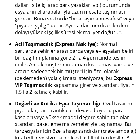
dalları, site içi araç park yasakları vb.) durumunda
eşyaların el arabalarıyla uzun mesafe taşınması
gerekir. Buna sektörde “bina taşıma mesafesi” veya
“piyade işçiliği” denir. Ayrıca dar merdivenlerden
dolayı yüksek işçilik süresi ek maliyet doğurur.
Acil Taşımacılık (Express Nakliye):
Normal
şartlarda şehirler arası parça veya ev eşyaları belirli
bir dağıtım planına göre 2 ila 4 gün içinde teslim
edilir. Ancak müşterinin zaman kısıtlaması varsa ve
aracın sadece tek bir müşteri için özel olarak
(beklemeden) yola çıkması isteniyorsa, bu
Express
VIP Taşımacılık
kapsamına girer ve standart fiyatın
1,5 ila 2 katına çıkabilir.
Değerli ve Antika Eşya Taşımacılığı:
Özel tasarım
piyanolar, tarihi antikalar, devasa boyutlu para
kasaları veya yüksek maddi değere sahip tablolar
standart paketleme malzemeleriyle taşınamaz. Bu
tarz eşyalar için özel ahşap sandıklar (crate ambalaj)
imal edilir ve sigorta poliçesi üst limitten kesilir. Bu