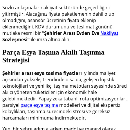
Sözlü anlaşmalar nakliyat sektöründe geçerliliğini
yitirmiştir. Alacağınız fiyata paketlemenin dahil olup
olmadığını, asansör ücretinin fiyata eklenip
eklenmediğini, KDV durumunu ve teslimat gününü
mutlaka resmi bir
“Şehirler Arası Evden Eve
Nakliyat
Sözleşmesi”
ile imza altına alın.
Parça Eşya Taşıma Akıllı Taşınma
Stratejisi
Şehirler arası esya tasima fiyatları
yılında maliyet
açısından yükseliş trendinde olsa da, gelişen lojistik
teknolojileri ve yenilikçi taşıma metotları sayesinde süreci
akılcı yöneten tüketiciler için ekonomik hale
gelebilmektedir. Yapay zeka tabanlı rota optimizasyonları,
parsiyel
modelleri ve dijital ekspertiz
parça eşya taşıma
kolaylıkları, taşınma sürecindeki stresi ve gereksiz
harcamaları minimuma indirmektedir.
Yeni bir şehre adım atarken maddi ve manevi olarak