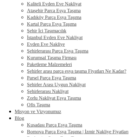
Kaliteli Evden Eve Nakliyat
Ataşehir Parça Eşya Taşıma
Kadıköy Parça Eşya Taşıma
Kartal Parça Eşya Taşıma
Şehir İçi Taşımacılık
İstanbul Evden Eve Nakliyat
Evden Eve Nakliye
Şehirlerarası Parça Eşya Taşıma
Kurumsal Taşıma Firması
Paketleme Malzemeleri
Şehirler arası parça eşya taşıma Fiyatları Ne Kadar?
Parsel Parça Eşya Taşıma
Şehirler Arası Uygun Nakliyat
Şehirlerarası Nakliyat
Zorlu Nakliyat Eşya Taşıma
Ofis Taşıma
Misyon ve Vizyonumuz
Blog
Kuşadası Parça Eşya Taşıma
Bornova Parça Eşya Taşıma | İzmir Nakliye Fiyatları