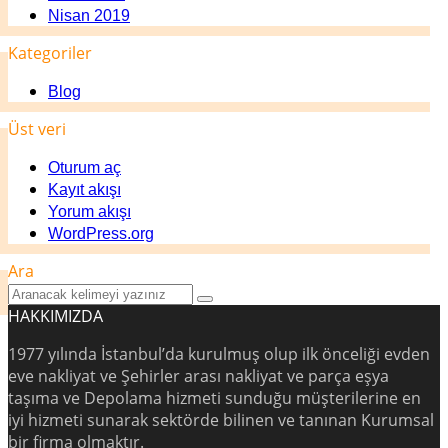
Nisan 2019
Kategoriler
Blog
Üst veri
Oturum aç
Kayıt akışı
Yorum akışı
WordPress.org
Ara
HAKKIMIZDA
1977 yılında İstanbul’da kurulmuş olup ilk önceliği evden
eve nakliyat ve Şehirler arası nakliyat ve parça eşya
taşıma ve Depolama hizmeti sunduğu müşterilerine en
iyi hizmeti sunarak sektörde bilinen ve tanınan Kurumsal
bir firma olmaktır.