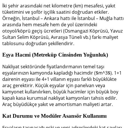
İki şehir arasındaki net kilometre (km) mesafesi, yakıt
tüketimini ve şoför işçilik saatini doğrudan etkiler.
Örneğin, İstanbul – Ankara hattı ile İstanbul – Muğla hattı
arasında hem mesafe hem de yol üzerindeki
otoyol/köprü geçiş ücretleri (Osmangazi Köprüsü, Yavuz
Sultan Selim Köprüsü, Avrasya Tüneli vb.) farkı maliyet
tablosunu doğrudan şekillendirir.
Eşya Hacmi (Metreküp Cinsinden Yoğunluk)
Nakliyat sektöründe fiyatlandırmanın temel taşı
eşyalarınızın kamyonda kapladığı hacimdir (
$m^3$
). 1+1
dairenin eşyası ile 4+1 villanın eşyası farklı büyüklükte
araç gerektirir. Küçük eşyalar için panelvan veya
kamyonet kullanılırken, büyük hacimler için büyük boy
kapalı kasa kurumsal nakliyat kamyonları tahsis edilir.
Araç büyüdükçe yakıt ve amortisman maliyeti artar.
Kat Durumu ve Modüler Asansör Kullanımı
Eşyaların taşınacağı eski ve yeni adreslerdeki kat sayıları