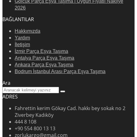
Gölcük Parça Eşya Taşıma | Uygun Fiyatlı Nakliye
2026
BAĞLANTILAR
Hakkımızda
Yardım
İletişim
İzmir Parça Eşya Taşıma
Antalya Parça Eşya Taşıma
Ankara Parça Eşya Taşıma
Bodrum İstanbul Arası Parça Eşya Taşıma
Ara
ADRES
Fahrettin kerim Gökay Cad. hakkı bey sokak no 2
Ziverbey Kadıköy
444 8 108
+90 554 800 13 13
zorlukargo@gmail.com