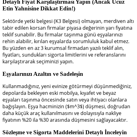
Detaylı Fiyat Karşılaştırması Yapın (Ancak Ucuz
Etin Yahnisine Dikkat Edin!)
Sektörde yetki belgesi (K3 Belgesi) olmayan, merdiven altı
tabir edilen korsan firmalar piyasa değerinin yarı fiyatına
teklif sunabilir. Bu firmalar taşınma günü eşyalarınızı
rehin alabilir, kırılan eşyalarda sorumluluk kabul etmez.
Bu yüzden en az 3 kurumsal firmadan yazılı teklif alın,
fiyatları, sundukları sigorta limitlerini ve referanslarını
karşılaştırarak seçiminizi yapın.
Eşyalarınızı Azaltın ve Sadeleşin
Kullanmadığınız, yeni evinize götürmeyi düşünmediğiniz,
depolarda bekleyen eski mobilya, kıyafet ve beyaz
eşyaları taşınma öncesinde satın veya ihtiyacı olanlara
bağışlayın. Eşya hacminizin (
$m^3$
) düşmesi, doğrudan
daha küçük araç kullanılmasını ve dolayısıyla nakliye
fiyatının %20 ila %30 arasında düşmesini sağlayacaktır.
Sözleşme ve Sigorta Maddelerini Detaylı İnceleyin