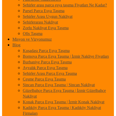
Şehirler arası parça eşya taşıma Fiyatları Ne Kadar?
Parsel Parça Eşya Taşıma
Şehirler Arası Uygun Nakliyat
Şehirlerarası Nakliyat
Zorlu Nakliyat Eşya Taşıma
Ofis Taşıma
Misyon ve Vizyonumuz
Blog
Kuşadası Parça Eşya Taşıma
Bornova Parça Eşya Taşıma | İzmir Nakliye Fiyatları
Burhaniye Parça Eşya Taşıma
Ayvalık Parça Eşya Taşıma
Şehirler Arası Parça Eşya Taşıma
Çeşme Parça Eşya Taşıma
Sincan Parça Eşya Taşıma | Sincan Nakliyat
Güzelbahçe Parça Eşya Taşıma | İzmir Güzelbahçe
Nakliyat
Konak Parça Eşya Taşıma | İzmir Konak Nakliyat
Kadıköy Parça Eşya Taşıma | Kadıköy Nakliyat
Firmaları