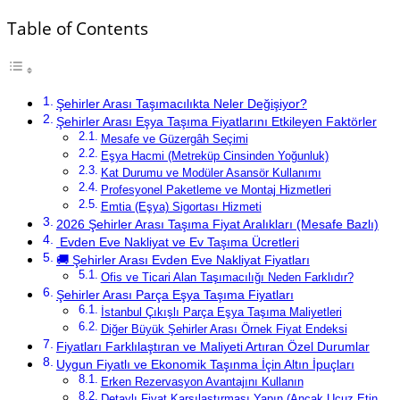
Table of Contents
Şehirler Arası Taşımacılıkta Neler Değişiyor?
Şehirler Arası Eşya Taşıma Fiyatlarını Etkileyen Faktörler
Mesafe ve Güzergâh Seçimi
Eşya Hacmi (Metreküp Cinsinden Yoğunluk)
Kat Durumu ve Modüler Asansör Kullanımı
Profesyonel Paketleme ve Montaj Hizmetleri
Emtia (Eşya) Sigortası Hizmeti
2026 Şehirler Arası Taşıma Fiyat Aralıkları (Mesafe Bazlı)
Evden Eve Nakliyat ve Ev Taşıma Ücretleri
🚚 Şehirler Arası Evden Eve Nakliyat Fiyatları
Ofis ve Ticari Alan Taşımacılığı Neden Farklıdır?
Şehirler Arası Parça Eşya Taşıma Fiyatları
İstanbul Çıkışlı Parça Eşya Taşıma Maliyetleri
Diğer Büyük Şehirler Arası Örnek Fiyat Endeksi
Fiyatları Farklılaştıran ve Maliyeti Artıran Özel Durumlar
Uygun Fiyatlı ve Ekonomik Taşınma İçin Altın İpuçları
Erken Rezervasyon Avantajını Kullanın
Detaylı Fiyat Karşılaştırması Yapın (Ancak Ucuz Etin