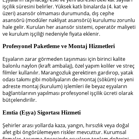
işçilik süresini belirler. Yüksek katlı binalarda (4. kat ve
üzeri) asansör olmaması durumunda, dış cephe
asansörü (modüler nakliyat asansörü) kurulumu zorunlu
hale gelir. Kurulan her asansör sistemi, operatör maliyeti
ve kurulum işçiliği nedeniyle fiyata eklenir.
Profesyonel Paketleme ve Montaj Hizmetleri
Eşyaların zarar görmeden taşınması için birinci kalite
balonlu naylon (kraft ambalaj), özel yapım koliler ve streç
filmler kullanılır. Marangozluk gerektiren gardırop, yatak
odası takımı gibi mobilyaların de-montaj (söküm) ve yeni
adreste montaj (kurulum) işlemleri ile beyaz eşyaların
bağlantılarının yapılması profesyonel işçilik ücreti olarak
bütçelendirilir.
Emtia (Eşya) Sigortası Hizmeti
Şehirler arası yollarda kaza, yangın, hırsızlık veya doğal
afet gibi öngörülemeyen riskler mevcuttur. Kurumsal
firmalar, taşınma öncesinde eşyaların toplam değerini