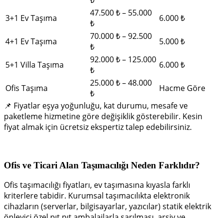
47.500 ₺ – 55.000
3+1 Ev Taşıma
6.000 ₺
₺
70.000 ₺ – 92.500
4+1 Ev Taşıma
5.000 ₺
₺
92.000 ₺ – 125.000
5+1 Villa Taşıma
6.000 ₺
₺
25.000 ₺ – 48.000
Ofis Taşıma
Hacme Göre
₺
📌 Fiyatlar eşya yoğunluğu, kat durumu, mesafe ve
paketleme hizmetine göre değişiklik gösterebilir. Kesin
fiyat almak için ücretsiz ekspertiz talep edebilirsiniz.
Ofis ve Ticari Alan Taşımacılığı Neden Farklıdır?
Ofis taşımacılığı fiyatları, ev taşımasına kıyasla farklı
kriterlere tabidir. Kurumsal taşımacılıkta elektronik
cihazların (serverlar, bilgisayarlar, yazıcılar) statik elektrik
önleyici özel pıt pıt ambalajlarla sarılması, arşiv ve