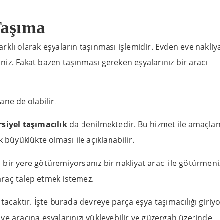
Taşıma
rklı olarak eşyaların taşınması işlemidir. Evden eve nakliya
siniz. Fakat bazen taşınması gereken eşyalarınız bir aracı
ne de olabilir.
rsiyel taşımacılık
da denilmektedir. Bu hizmet ile amaçla
 büyüklükte olması ile açıklanabilir.
en bir yere götüremiyorsanız bir nakliyat aracı ile götürmeni
 araç talep etmek istemez.
tacaktır. İşte burada devreye parça eşya taşımacılığı giriyo
liye aracına eşyalarınızı yükleyebilir ve güzergah üzerinde