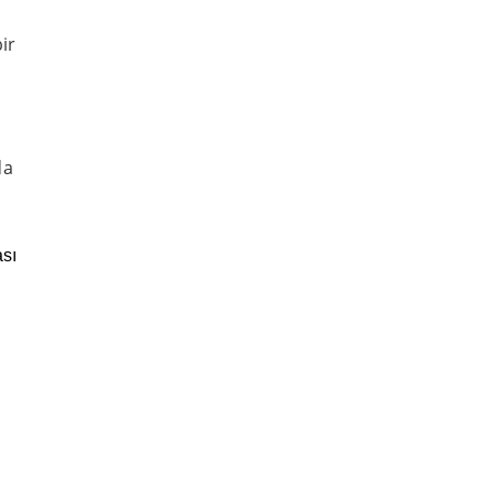
ir
da
ası