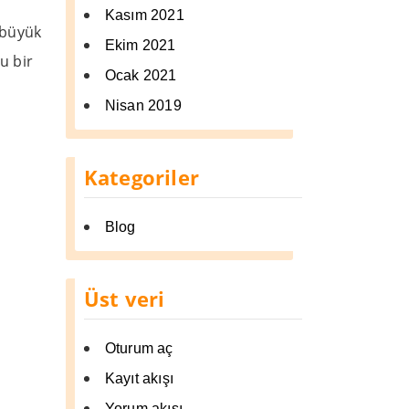
Kasım 2021
 büyük
Ekim 2021
u bir
Ocak 2021
Nisan 2019
Kategoriler
Blog
Üst veri
Oturum aç
Kayıt akışı
Yorum akışı