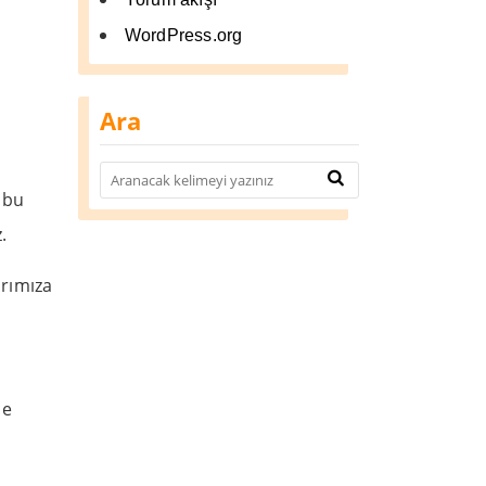
WordPress.org
Ara
e bu
.
arımıza
ce