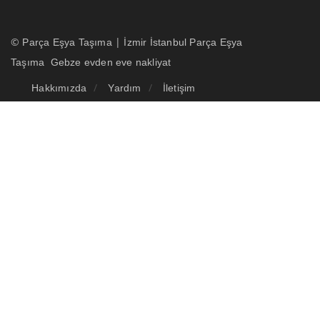
©
|
Parça Eşya Taşıma
İzmir İstanbul Parça Eşya
Taşıma
Gebze evden eve nakliyat
Hakkımızda
Yardım
İletişim