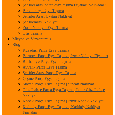
Şehirler arası parça eşya taşıma Fiyatları Ne Kadar?
Parsel Parça Eşya Taşıma
Şehirler Arası Uygun Nakliyat
Şehirlerarası Nakliyat
Zorlu Nakliyat Eşya Taşıma
Ofis Taşıma
Misyon ve Vizyonumuz
Blog
Kuşadası Parça Eşya Taşıma
Bornova Parça Eşya Taşıma | İzmir Nakliye Fiyatları
Burhaniye Parça Eşya Taşıma
Ayvalık Parça Eşya Taşıma
Şehirler Arası Parça Eşya Taşıma
Çeşme Parça Eşya Taşıma
Sincan Parça Eşya Taşıma | Sincan Nakliyat
Güzelbahçe Parça Eşya Taşıma | İzmir Güzelbahçe
Nakliyat
Konak Parça Eşya Taşıma | İzmir Konak Nakliyat
Kadıköy Parça Eşya Taşıma | Kadıköy Nakliyat
Firmaları