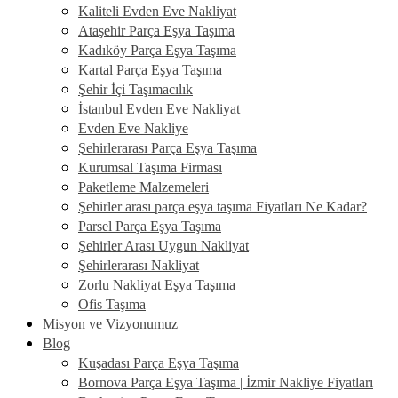
Kaliteli Evden Eve Nakliyat
Ataşehir Parça Eşya Taşıma
Kadıköy Parça Eşya Taşıma
Kartal Parça Eşya Taşıma
Şehir İçi Taşımacılık
İstanbul Evden Eve Nakliyat
Evden Eve Nakliye
Şehirlerarası Parça Eşya Taşıma
Kurumsal Taşıma Firması
Paketleme Malzemeleri
Şehirler arası parça eşya taşıma Fiyatları Ne Kadar?
Parsel Parça Eşya Taşıma
Şehirler Arası Uygun Nakliyat
Şehirlerarası Nakliyat
Zorlu Nakliyat Eşya Taşıma
Ofis Taşıma
Misyon ve Vizyonumuz
Blog
Kuşadası Parça Eşya Taşıma
Bornova Parça Eşya Taşıma | İzmir Nakliye Fiyatları