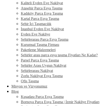
Kaliteli Evden Eve Nakliyat
Ataşehir Parça Eşya Taşıma
Kadıköy Parça Eşya Taşıma
Kartal Parça Eşya Taşıma
Şehir İçi Taşımacılık
İstanbul Evden Eve Nakliyat
Evden Eve Nakliye
Şehirlerarası Parça Eşya Taşıma
Kurumsal Taşıma Firması
Paketleme Malzemeleri
Şehirler arası parça eşya taşıma Fiyatları Ne Kadar?
Parsel Parça Eşya Taşıma
Şehirler Arası Uygun Nakliyat
Şehirlerarası Nakliyat
Zorlu Nakliyat Eşya Taşıma
Ofis Taşıma
Misyon ve Vizyonumuz
Blog
Kuşadası Parça Eşya Taşıma
Bornova Parça Eşya Taşıma | İzmir Nakliye Fiyatları