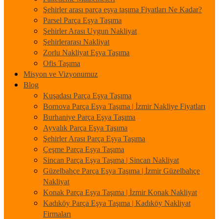
Şehirler arası parça eşya taşıma Fiyatları Ne Kadar?
Parsel Parça Eşya Taşıma
Şehirler Arası Uygun Nakliyat
Şehirlerarası Nakliyat
Zorlu Nakliyat Eşya Taşıma
Ofis Taşıma
Misyon ve Vizyonumuz
Blog
Kuşadası Parça Eşya Taşıma
Bornova Parça Eşya Taşıma | İzmir Nakliye Fiyatları
Burhaniye Parça Eşya Taşıma
Ayvalık Parça Eşya Taşıma
Şehirler Arası Parça Eşya Taşıma
Çeşme Parça Eşya Taşıma
Sincan Parça Eşya Taşıma | Sincan Nakliyat
Güzelbahçe Parça Eşya Taşıma | İzmir Güzelbahçe
Nakliyat
Konak Parça Eşya Taşıma | İzmir Konak Nakliyat
Kadıköy Parça Eşya Taşıma | Kadıköy Nakliyat
Firmaları