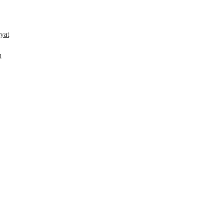
yat
ı