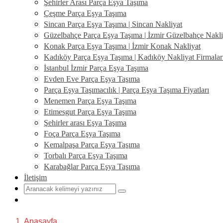
Şehirler Arası Parça Eşya Taşıma
Çeşme Parça Eşya Taşıma
Sincan Parça Eşya Taşıma | Sincan Nakliyat
Güzelbahçe Parça Eşya Taşıma | İzmir Güzelbahçe Nakli
Konak Parça Eşya Taşıma | İzmir Konak Nakliyat
Kadıköy Parça Eşya Taşıma | Kadıköy Nakliyat Firmalar
İstanbul İzmir Parça Eşya Taşıma
Evden Eve Parça Eşya Taşıma
Parça Eşya Taşımacılık | Parça Eşya Taşıma Fiyatları
Menemen Parça Eşya Taşıma
Etimesgut Parça Eşya Taşıma
Şehirler arası Eşya Taşıma
Foça Parça Eşya Taşıma
Kemalpaşa Parça Eşya Taşıma
Torbalı Parça Eşya Taşıma
Karabağlar Parça Eşya Taşıma
İletişim
Anasayfa