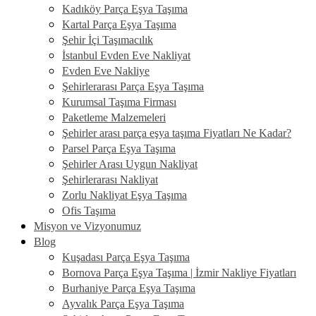
Kadıköy Parça Eşya Taşıma
Kartal Parça Eşya Taşıma
Şehir İçi Taşımacılık
İstanbul Evden Eve Nakliyat
Evden Eve Nakliye
Şehirlerarası Parça Eşya Taşıma
Kurumsal Taşıma Firması
Paketleme Malzemeleri
Şehirler arası parça eşya taşıma Fiyatları Ne Kadar?
Parsel Parça Eşya Taşıma
Şehirler Arası Uygun Nakliyat
Şehirlerarası Nakliyat
Zorlu Nakliyat Eşya Taşıma
Ofis Taşıma
Misyon ve Vizyonumuz
Blog
Kuşadası Parça Eşya Taşıma
Bornova Parça Eşya Taşıma | İzmir Nakliye Fiyatları
Burhaniye Parça Eşya Taşıma
Ayvalık Parça Eşya Taşıma