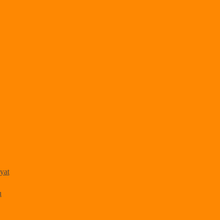
yat
ı