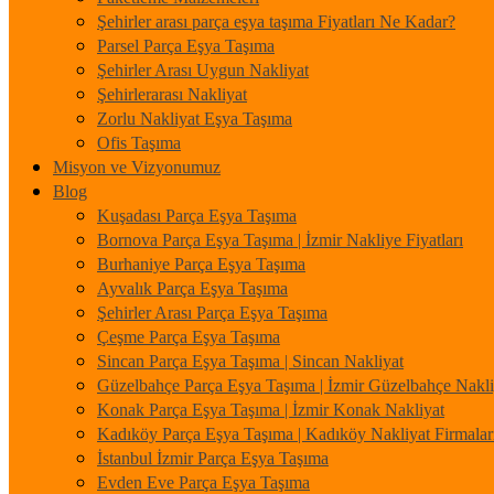
Şehirler arası parça eşya taşıma Fiyatları Ne Kadar?
Parsel Parça Eşya Taşıma
Şehirler Arası Uygun Nakliyat
Şehirlerarası Nakliyat
Zorlu Nakliyat Eşya Taşıma
Ofis Taşıma
Misyon ve Vizyonumuz
Blog
Kuşadası Parça Eşya Taşıma
Bornova Parça Eşya Taşıma | İzmir Nakliye Fiyatları
Burhaniye Parça Eşya Taşıma
Ayvalık Parça Eşya Taşıma
Şehirler Arası Parça Eşya Taşıma
Çeşme Parça Eşya Taşıma
Sincan Parça Eşya Taşıma | Sincan Nakliyat
Güzelbahçe Parça Eşya Taşıma | İzmir Güzelbahçe Nakli
Konak Parça Eşya Taşıma | İzmir Konak Nakliyat
Kadıköy Parça Eşya Taşıma | Kadıköy Nakliyat Firmalar
İstanbul İzmir Parça Eşya Taşıma
Evden Eve Parça Eşya Taşıma