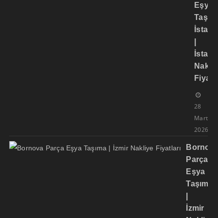
Eşya
Taşım
İstanb
|
İstanb
Nakli
Fiyatla
28
Mart
2026
Bornov
Parça
Eşya
Taşıma
|
İzmir