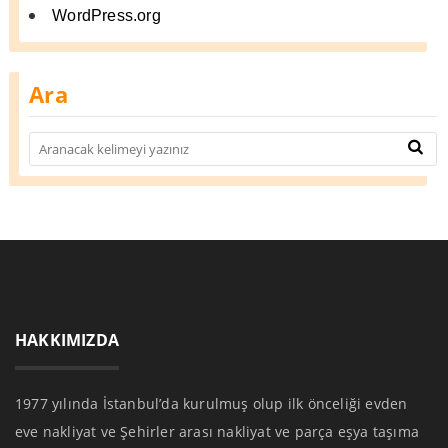
WordPress.org
Ara
HAKKIMIZDA
1977 yılında İstanbul’da kurulmuş olup ilk önceliği evden
eve nakliyat ve Şehirler arası nakliyat ve parça eşya taşıma