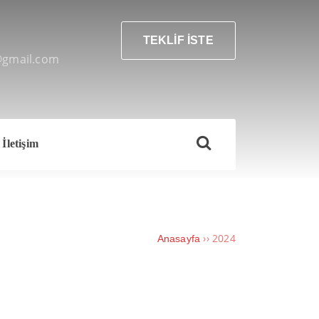
TEKLİF İSTE
@gmail.com
İletişim
››
2024
Anasayfa